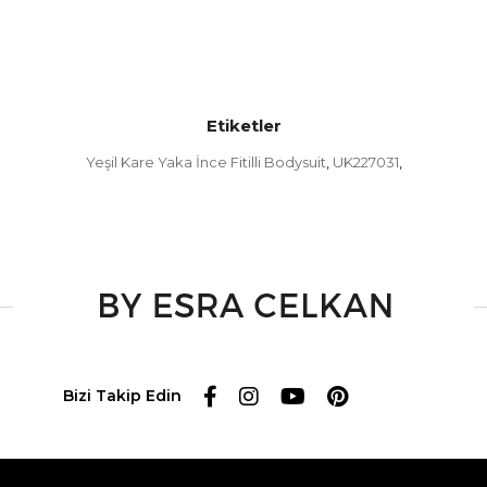
Etiketler
Yeşil Kare Yaka İnce Fitilli Bodysuit
UK227031
,
,
Bizi Takip Edin