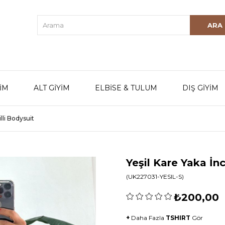
YİM
ALT GİYİM
ELBİSE & TULUM
DIŞ GİYİM
illi Bodysuit
Yeşil Kare Yaka İnc
(UK227031-YESIL-S)
₺200,00
+
Daha Fazla
TSHIRT
Gör