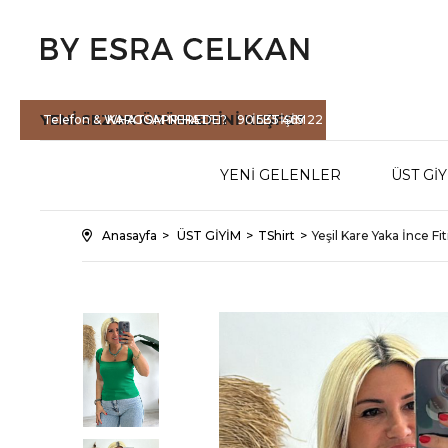
YENİ SEZON
ÜRÜNLERİNİ KEŞFET
Telefon & WHATSAPP HATTI :
KARGOM NEREDE?
90 535 465 22
İLETİŞİM
71
YENİ GELENLER
ÜST Gİ
Anasayfa
ÜST GİYİM
TShirt
Yeşil Kare Yaka İnce Fit