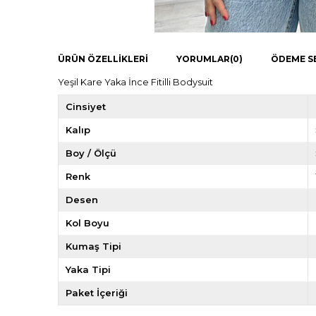
ÜRÜN ÖZELLIKLERI
YORUMLAR
(0)
ÖDEME S
Yeşil Kare Yaka İnce Fitilli Bodysuit
Cinsiyet
Kalıp
Boy / Ölçü
Renk
Desen
Kol Boyu
Kumaş Tipi
Yaka Tipi
Paket İçeriği