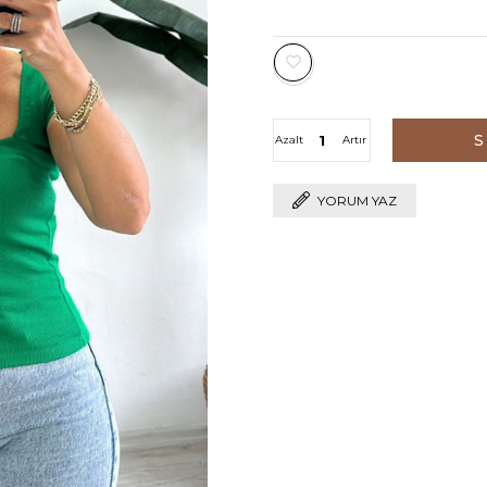
Azalt
Artır
YORUM YAZ