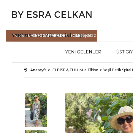
YENİ SEZON
ÜRÜNLERİNİ KEŞFET
Telefon & WHATSAPP HATTI :
KARGOM NEREDE?
90 535 465 22
İLETİŞİM
71
YENİ GELENLER
ÜST Gİ
Anasayfa
ELBİSE & TULUM
Elbise
Yeşil Batik Spir