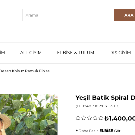
YİM
ALT GİYİM
ELBİSE & TULUM
DIŞ GİYİM
al Desen Kolsuz Pamuk Elbise
Yeşil Batik Spiral
(ELB2401310-YESIL-STD)
₺1.400,0
+
Daha Fazla
ELBİSE
Gör