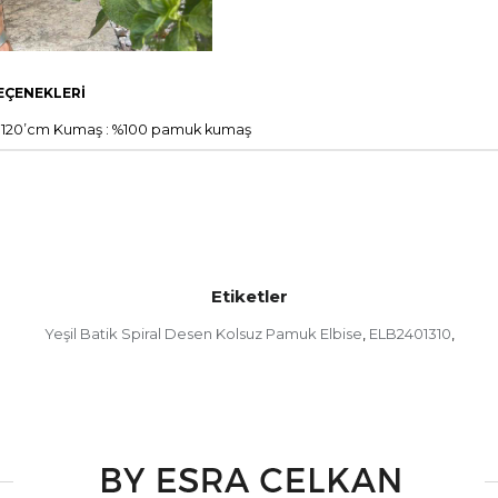
EÇENEKLERI
üs 120’cm Kumaş : %100 pamuk kumaş
Etiketler
Yeşil Batik Spiral Desen Kolsuz Pamuk Elbise
ELB2401310
,
,