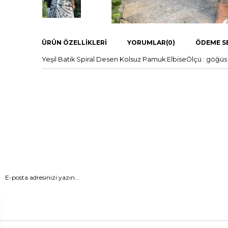
ÜRÜN ÖZELLIKLERI
YORUMLAR
(0)
ÖDEME S
Yeşil Batik Spiral Desen Kolsuz Pamuk ElbiseÖlçü : göğ