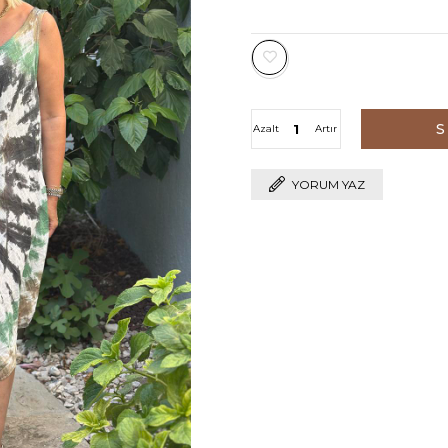
Azalt
Artır
YORUM YAZ