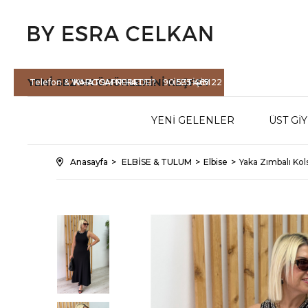
YENİ SEZON
ÜRÜNLERİNİ KEŞFET
Telefon & WHATSAPP HATTI :
KARGOM NEREDE?
90 535 465 22
İLETİŞİM
71
YENİ GELENLER
ÜST Gİ
Anasayfa
ELBİSE & TULUM
Elbise
Yaka Zımbalı Ko