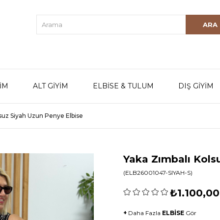
YİM
ALT GİYİM
ELBİSE & TULUM
DIŞ GİYİM
lsuz Siyah Uzun Penye Elbise
Yaka Zımbalı Kols
(ELB26001047-SIYAH-S)
₺1.100,00
+
Daha Fazla
ELBİSE
Gör