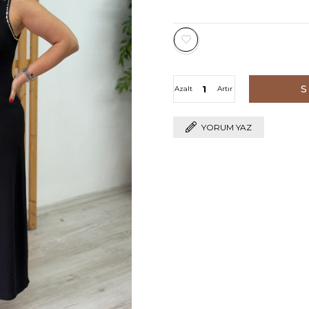
Azalt
Artır
YORUM YAZ