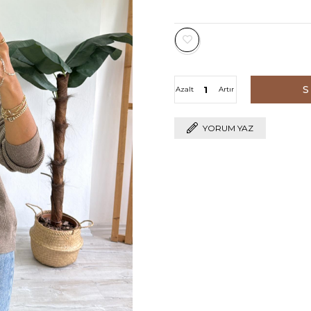
Azalt
Artır
YORUM YAZ