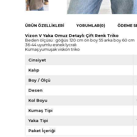
ÜRÜN ÖZELLIKLERI
YORUMLAR
(0)
ÖDEME S
Vizon V Yaka Omuz Detaylı Çift Renk Triko
Beden ölçüsü : göğüs :120 cm ön boy 55 arka boy 60 cm
36-44 uyumlu esnek lycralı
Kumaş:yumuşak viskon triko
Cinsiyet
Kalıp
Boy / Ölçü
Desen
Kol Boyu
Kumaş Tipi
Yaka Tipi
Paket İçeriği