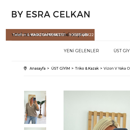
YENİ SEZON
ÜRÜNLERİNİ KEŞFET
Telefon & WHATSAPP HATTI :
KARGOM NEREDE?
90 535 465 22
İLETİŞİM
71
YENİ GELENLER
ÜST Gİ
Anasayfa
ÜST GİYİM
Triko & Kazak
Vizon V Yaka O