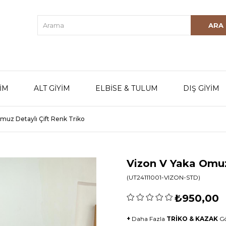
YİM
ALT GİYİM
ELBİSE & TULUM
DIŞ GİYİM
muz Detaylı Çift Renk Triko
Vizon V Yaka Omuz
(UT24111001-VIZON-STD)
₺950,00
+
Daha Fazla
TRİKO & KAZAK
G