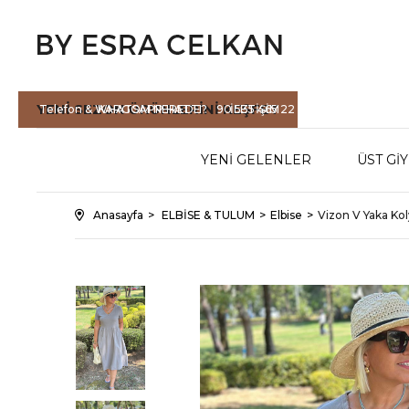
YENİ SEZON
ÜRÜNLERİNİ KEŞFET
Telefon & WHATSAPP HATTI :
KARGOM NEREDE?
90 535 465 22
İLETİŞİM
71
YENİ GELENLER
ÜST Gİ
Anasayfa
ELBİSE & TULUM
Elbise
Vizon V Yaka Kol