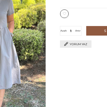
Azalt
Artır
YORUM YAZ