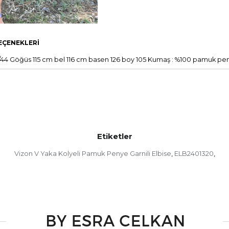
EÇENEKLERI
6/44 Göğüs 115 cm bel 116 cm basen 126 boy 105 Kumaş : %100 pamuk pen
Etiketler
Vizon V Yaka Kolyeli Pamuk Penye Garnili Elbise
ELB2401320
,
,