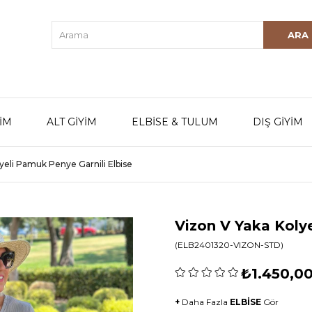
YİM
ALT GİYİM
ELBİSE & TULUM
DIŞ GİYİM
yeli Pamuk Penye Garnili Elbise
Vizon V Yaka Kolye
(ELB2401320-VIZON-STD)
₺1.450,0
+
Daha Fazla
ELBİSE
Gör