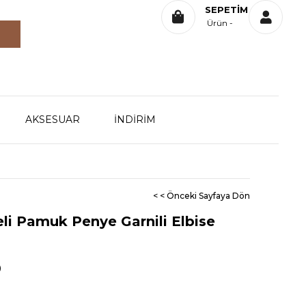
SEPETIM
Ürün
AKSESUAR
İNDİRİM
< < Önceki Sayfaya Dön
li Pamuk Penye Garnili Elbise
0