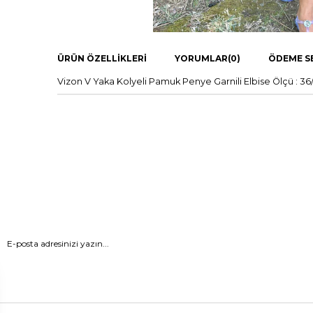
ÜRÜN ÖZELLIKLERI
YORUMLAR
(0)
ÖDEME S
Vizon V Yaka Kolyeli Pamuk Penye Garnili Elbise Ölçü : 3