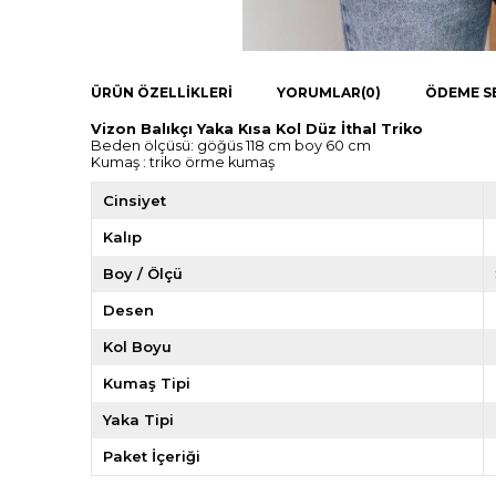
ÜRÜN ÖZELLIKLERI
YORUMLAR
(0)
ÖDEME S
Vizon Balıkçı Yaka Kısa Kol Düz İthal Triko
Beden ölçüsü: göğüs 118 cm boy 60 cm
Kumaş : triko örme kumaş
Cinsiyet
Kalıp
Boy / Ölçü
Desen
Kol Boyu
Kumaş Tipi
Yaka Tipi
Paket İçeriği