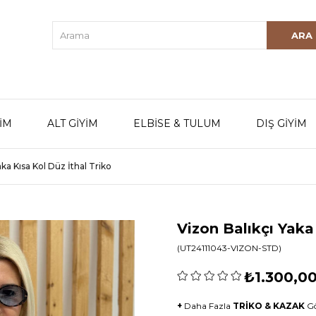
YİM
ALT GİYİM
ELBİSE & TULUM
DIŞ GİYİM
aka Kısa Kol Düz İthal Triko
Vizon Balıkçı Yaka
(UT24111043-VIZON-STD)
₺1.300,0
+
Daha Fazla
TRİKO & KAZAK
G