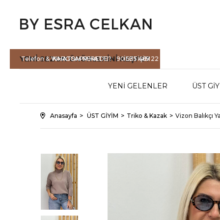
YENİ SEZON
ÜRÜNLERİNİ KEŞFET
Telefon & WHATSAPP HATTI :
KARGOM NEREDE?
90 535 465 22
İLETİŞİM
71
YENİ GELENLER
ÜST Gİ
Anasayfa
ÜST GİYİM
Triko & Kazak
Vizon Balıkçı Y