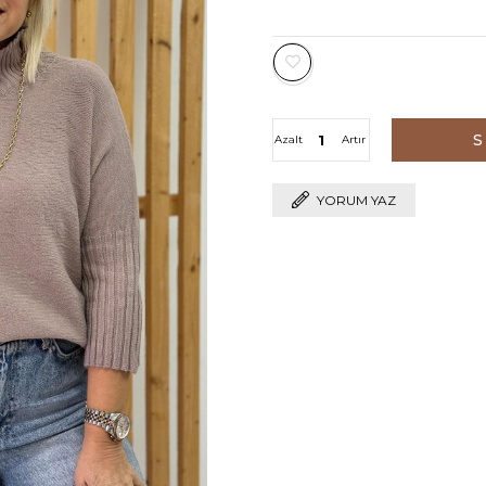
Azalt
Artır
YORUM YAZ