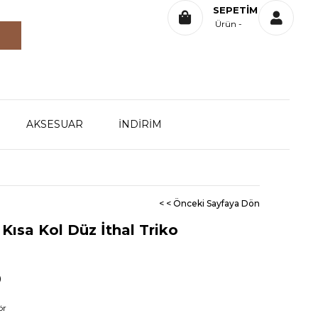
SEPETIM
Ürün
AKSESUAR
İNDİRİM
< < Önceki Sayfaya Dön
 Kısa Kol Düz İthal Triko
0
ör