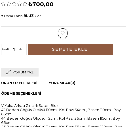
₺700,00
+
Daha Fazla
BLUZ
Gör
Azalt
Artır
YORUM YAZ
ÜRÜN ÖZELLIKLERI
YORUMLAR
(0)
ÖDEME SEÇENEKLERI
V Yaka Arkası Zincirli Saten Bluz
42 Beden Göğüs Ölçüsü 110cm , Kol Pazı 34cm , Basen 110cm , Boy
66cm
44 Beden Göğüs Ölçüsü 112cm , Kol Pazı 36cm , Basen 115cm , Boy
66cm
46 Beden Göğüs Ölçüsü 114cm , Kol Pazı 38cm , Basen 120cm , Boy