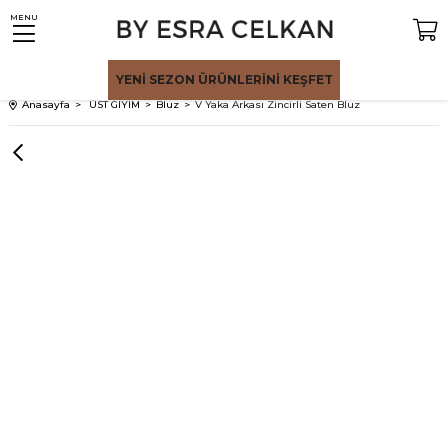
MENU
YENİ SEZON
ÜRÜNLERİNİ KEŞFET
Anasayfa
ÜST GİYİM
Bluz
V Yaka Arkası Zincirli Saten Bluz