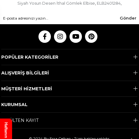
Siyah Yosun Desen İthal Gömlek Elbise
ELB2401284
,
,
Gönder
POPÜLER KATEGORİLER
ALIŞVERİŞ BİLGİLERİ
MÜŞTERİ HİZMETLERİ
KURUMSAL
E-BÜLTEN KAYIT
Haftanın Ürünü
© 2024 By Esra Celkan - Tüm hakları saklıdır.