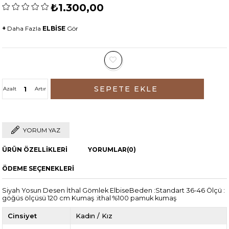
₺1.300,00
+
Daha Fazla
ELBİSE
Gör
Azalt
Artır
YORUM YAZ
ÜRÜN ÖZELLIKLERI
YORUMLAR
(0)
ÖDEME SEÇENEKLERI
Siyah Yosun Desen İthal Gömlek ElbiseBeden :Standart 36-46 Ölçü :
göğüs ölçüsü 120 cm Kumaş :ithal %100 pamuk kumaş
Cinsiyet
Kadın / Kız