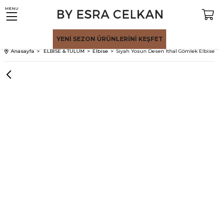
MENU
YENİ SEZON
ÜRÜNLERİNİ KEŞFET
Anasayfa
ELBİSE & TULUM
Elbise
Siyah Yosun Desen İthal Gömlek Elbise