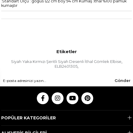
:Standart Ölçü : göğüs 122 cm boy 94 cm Kumaş :ithal %100 pamuk
kumaştır
Etiketler
Siyah Yaka Kırmızı Şeritli Siyah Desenli İthal Gömlek Elbise
,
ELB2401305
,
Gönder
POPÜLER KATEGORİLER