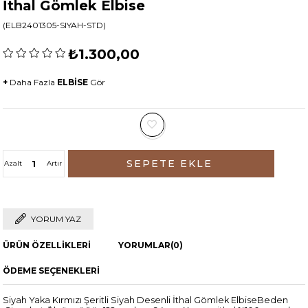
İthal Gömlek Elbise
(ELB2401305-SIYAH-STD)
₺1.300,00
+
Daha Fazla
ELBİSE
Gör
Azalt
Artır
YORUM YAZ
ÜRÜN ÖZELLIKLERI
YORUMLAR
(0)
ÖDEME SEÇENEKLERI
Siyah Yaka Kırmızı Şeritli Siyah Desenli İthal Gömlek ElbiseBeden