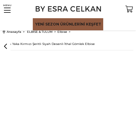
MENU
YENİ SEZON
ÜRÜNLERİNİ KEŞFET
Anasayfa
ELBİSE & TULUM
Elbise
Siyah Yaka Kırmızı Şeritli Siyah Desenli İthal Gömlek Elbise