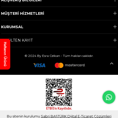
ALIŞVERİŞ BİLGİLERİ
MÜŞTERİ HİZMETLERİ
KURUMSAL
E-BÜLTEN KAYIT
Haftanın Ürünü
© 2024 By Esra Celkan - Tüm hakları saklıdır.
Bu sitenin kurulumu
Sabri BAŞTÜRK Dijital E-Ticaret Çözümleri