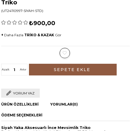
Triko
(UT24110997-SIYAH-STD)
₺900,00
+
Daha Fazla
TRİKO & KAZAK
Gör
Azalt
Artır
YORUM YAZ
ÜRÜN ÖZELLIKLERI
YORUMLAR
(0)
ÖDEME SEÇENEKLERI
Siyah Yaka Aksesuarlı İnce Mevsimlik Triko