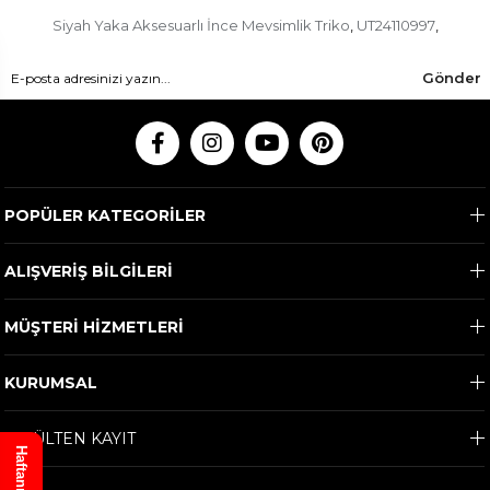
Siyah Yaka Aksesuarlı İnce Mevsimlik Triko
UT24110997
,
,
Gönder
POPÜLER KATEGORİLER
ALIŞVERİŞ BİLGİLERİ
MÜŞTERİ HİZMETLERİ
KURUMSAL
E-BÜLTEN KAYIT