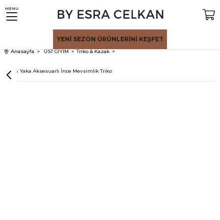
MENU
YENİ SEZON
ÜRÜNLERİNİ KEŞFET
Anasayfa
ÜST GİYİM
Triko & Kazak
Siyah Yaka Aksesuarlı İnce Mevsimlik Triko