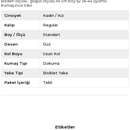
Beden ölçüsü : göğüs ölçüsü 114 cm boy 62 36-44 uyumlu
Kumaş:ince triko
Cinsiyet
Kadın / Kız
Kalıp
Regular
Boy / Ölçü
Standart
Desen
Düz
Kol Boyu
Uzun Kol
Kumaş Tipi
Dokuma
Yaka Tipi
Bisiklet Yaka
Paket İçeriği
Tekli
Etiketler