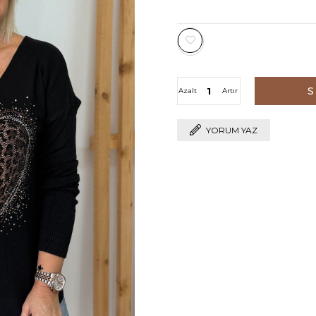
Azalt
Artır
YORUM YAZ