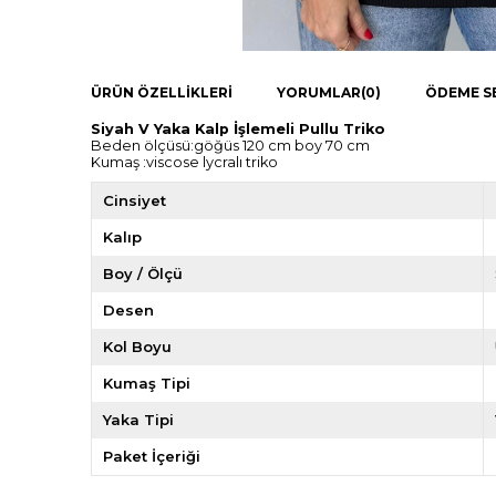
ÜRÜN ÖZELLIKLERI
YORUMLAR
(0)
ÖDEME S
Siyah V Yaka Kalp İşlemeli Pullu Triko
Beden ölçüsü:göğüs 120 cm boy 70 cm
Kumaş :viscose lycralı triko
Cinsiyet
Kalıp
Boy / Ölçü
Desen
Kol Boyu
Kumaş Tipi
Yaka Tipi
Paket İçeriği