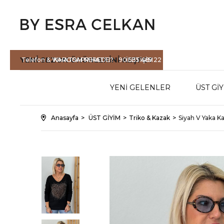
YENİ SEZON
ÜRÜNLERİNİ KEŞFET
Telefon & WHATSAPP HATTI :
KARGOM NEREDE?
90 535 465 22
İLETİŞİM
71
YENİ GELENLER
ÜST Gİ
Anasayfa
ÜST GİYİM
Triko & Kazak
Siyah V Yaka Ka