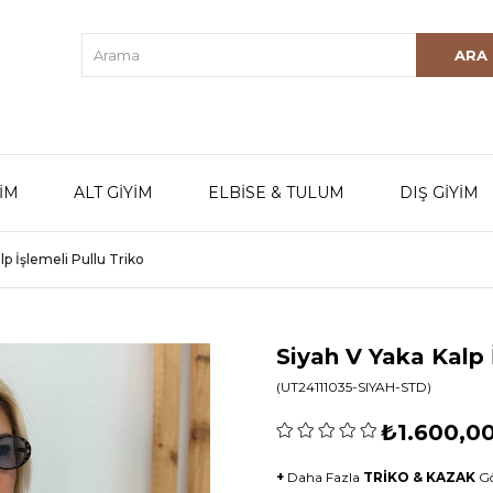
YİM
ALT GİYİM
ELBİSE & TULUM
DIŞ GİYİM
lp İşlemeli Pullu Triko
Siyah V Yaka Kalp 
(UT24111035-SIYAH-STD)
₺1.600,0
+
Daha Fazla
TRİKO & KAZAK
G