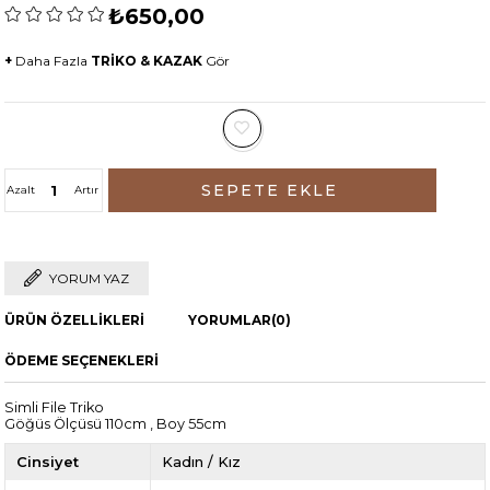
₺650,00
+
Daha Fazla
TRİKO & KAZAK
Gör
Azalt
Artır
YORUM YAZ
ÜRÜN ÖZELLIKLERI
YORUMLAR
(0)
ÖDEME SEÇENEKLERI
Simli File Triko
Göğüs Ölçüsü 110cm , Boy 55cm
Cinsiyet
Kadın / Kız