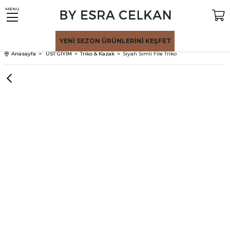
MENU
YENİ SEZON
ÜRÜNLERİNİ KEŞFET
Anasayfa
ÜST GİYİM
Triko & Kazak
Siyah Simli File Triko