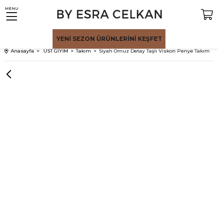
MENU
YENİ SEZON
ÜRÜNLERİNİ KEŞFET
Anasayfa
ÜST GİYİM
Takım
Siyah Omuz Detay Taşlı Viskon Penye Takım