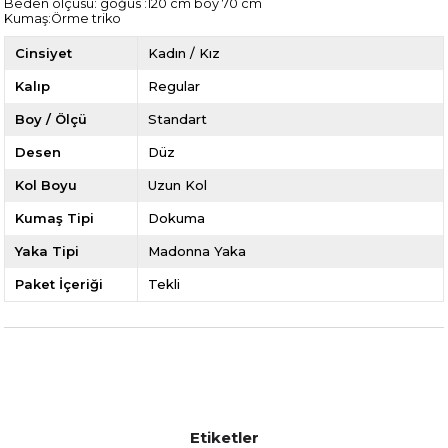
Beden ölçüsü: göğüs :120 cm boy 70 cm
Kumaş:Örme triko
Cinsiyet
Kadın / Kız
Kalıp
Regular
Boy / Ölçü
Standart
Desen
Düz
Kol Boyu
Uzun Kol
Kumaş Tipi
Dokuma
Yaka Tipi
Madonna Yaka
Paket İçeriği
Tekli
Etiketler