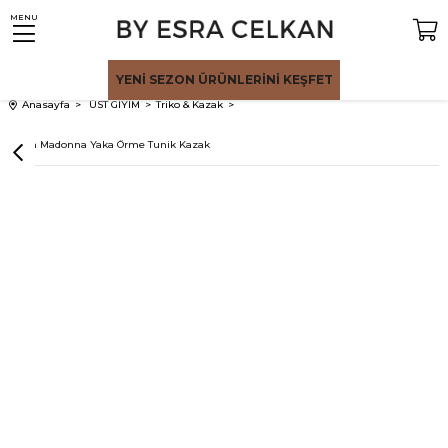
MENU
YENİ SEZON
ÜRÜNLERİNİ KEŞFET
Anasayfa
ÜST GİYİM
Triko & Kazak
Siyah Madonna Yaka Örme Tunik Kazak