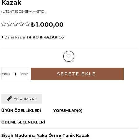
Kazak
(UT24111005-SIYAH-STD)
₺1.000,00
+
Daha Fazla
TRİKO & KAZAK
Gör
Azalt
Artır
YORUM YAZ
ÜRÜN ÖZELLIKLERI
YORUMLAR
(0)
ÖDEME SEÇENEKLERI
Siyah Madonna Yaka Örme Tunik Kazak