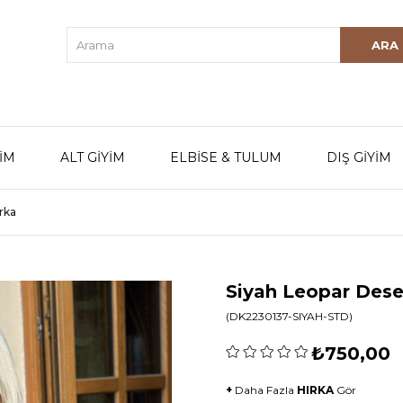
YİM
ALT GİYİM
ELBİSE & TULUM
DIŞ GİYİM
rka
Siyah Leopar Dese
(DK2230137-SIYAH-STD)
₺750,00
+
Daha Fazla
HIRKA
Gör