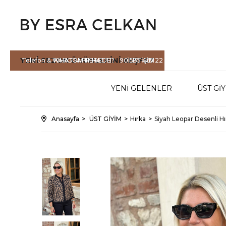
YENİ SEZON
ÜRÜNLERİNİ KEŞFET
Telefon & WHATSAPP HATTI :
KARGOM NEREDE?
90 535 465 22
İLETİŞİM
71
YENİ GELENLER
ÜST Gİ
Anasayfa
ÜST GİYİM
Hırka
Siyah Leopar Desenli Hı