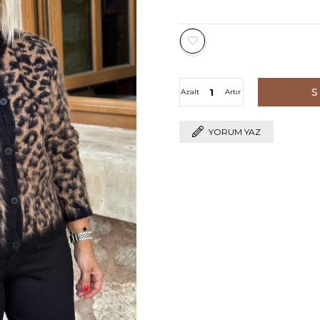
Azalt
Artır
YORUM YAZ