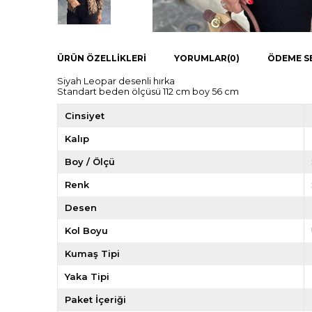
ÜRÜN ÖZELLIKLERI
YORUMLAR
(0)
ÖDEME S
Siyah Leopar desenli hırka
Standart beden ölçüsü 112 cm boy 56 cm
Cinsiyet
Kalıp
Boy / Ölçü
Renk
Desen
Kol Boyu
Kumaş Tipi
Yaka Tipi
Paket İçeriği