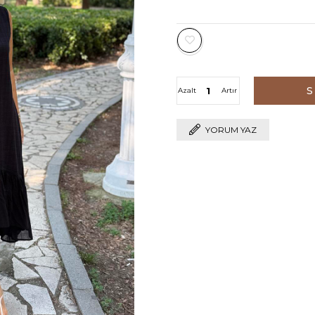
Azalt
Artır
YORUM YAZ