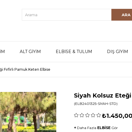
YİM
ALT GİYİM
ELBİSE & TULUM
DIŞ GİYİM
ği Fırfırlı Pamuk Keten Elbise
Siyah Kolsuz Eteği
(ELB2401325-SIYAH-STD)
₺1.450,0
+
Daha Fazla
ELBİSE
Gör