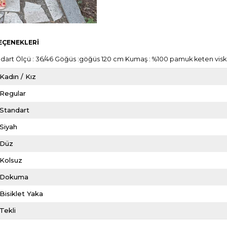
EÇENEKLERI
andart Ölçü : 36/46 Göğüs :göğüs 120 cm Kumaş : %100 pamuk keten visk
Kadın / Kız
Regular
Standart
Siyah
Düz
Kolsuz
Dokuma
Bisiklet Yaka
Tekli