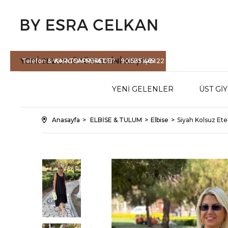
YENİ SEZON
ÜRÜNLERİNİ KEŞFET
Telefon & WHATSAPP HATTI :
KARGOM NEREDE?
90 535 465 22
İLETİŞİM
71
YENİ GELENLER
ÜST Gİ
Anasayfa
ELBİSE & TULUM
Elbise
Siyah Kolsuz Ete