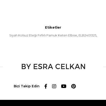
Etiketler
Siyah Kolsuz Eteği Fırfırlı Pamuk Keten Elbise
ELB2401325
,
,
Bizi Takip Edin