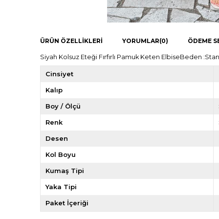
ÜRÜN ÖZELLIKLERI
YORUMLAR
(0)
ÖDEME S
Siyah Kolsuz Eteği Fırfırlı Pamuk Keten ElbiseBeden :St
Cinsiyet
Kalıp
Boy / Ölçü
Renk
Desen
Kol Boyu
Kumaş Tipi
Yaka Tipi
Paket İçeriği