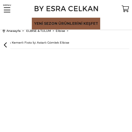
MENU
YENİ SEZON
ÜRÜNLERİNİ KEŞFET
Anasayfa
ELBİSE & TULUM
Elbise
Siyah Kemerli Fisto İçi Astarlı Gömlek Elbise