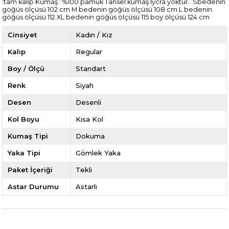
:tam kalıp Kumaş : %100 pamuk Tansel kumaş lycra yoktur.. Sbedenin
göğüs ölçüsü 102 cm M bedenin göğüs ölçüsü 108 cm L bedenin
göğüs ölçüsü 112 XL bedenin göğüs ölçüsü 115 boy ölçüsü 124 cm
Cinsiyet
Kadın / Kız
Kalıp
Regular
Boy / Ölçü
Standart
Renk
Siyah
Desen
Desenli
Kol Boyu
Kısa Kol
Kumaş Tipi
Dokuma
Yaka Tipi
Gömlek Yaka
Paket İçeriği
Tekli
Astar Durumu
Astarlı