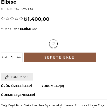
Elbise
(ELB2401262-SIYAH-S)
₺1.400,00
+
Daha Fazla
ELBİSE
Gör
Azalt
Artır
YORUM YAZ
ÜRÜN ÖZELLIKLERI
YORUMLAR
(0)
ÖDEME SEÇENEKLERI
Yağ Yeşili Polo Yaka Belden Ayarlanabilir Tansel Gömlek Elbise Ölçü