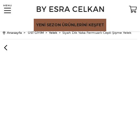
MENU
YENİ SEZON
ÜRÜNLERİNİ KEŞFET
Anasayfa
ÜST GİYİM
Yelek
Siyah Dik Yaka Fermuarlı Cepli Şişme Yelek