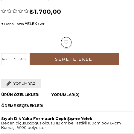
₺1.700,00
+
Daha Fazla
YELEK
Gör
Azalt
Artır
YORUM YAZ
ÜRÜN ÖZELLIKLERI
YORUMLAR
(0)
ÖDEME SEÇENEKLERI
Siyah Dik Yaka Fermuarlı Cepli Şişme Yelek
Beden ölçüsü:göğüs ölçüsü 112 cm bel lastikli 100cm boy 64cm
Kumaş : %100 polyester