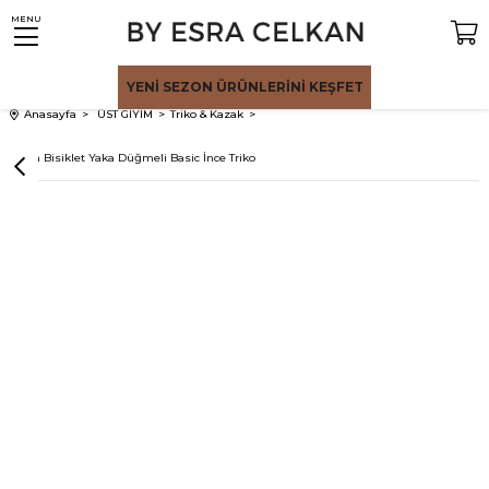
MENU
YENİ SEZON
ÜRÜNLERİNİ KEŞFET
Anasayfa
ÜST GİYİM
Triko & Kazak
Siyah Bisiklet Yaka Düğmeli Basic İnce Triko