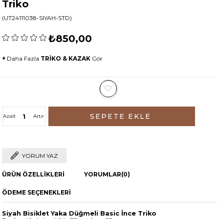
Triko
(UT24111038-SIYAH-STD)
₺850,00
+
Daha Fazla
TRİKO & KAZAK
Gör
Azalt
Artır
YORUM YAZ
ÜRÜN ÖZELLIKLERI
YORUMLAR
(0)
ÖDEME SEÇENEKLERI
Siyah Bisiklet Yaka Düğmeli Basic İnce Triko