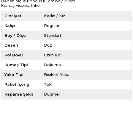
Beden ölçüsü: göğüs 112 cm boy 65 cm
Kumaş :viscose triko
Cinsiyet
Kadın / Kız
Kalıp
Regular
Boy / Ölçü
Standart
Desen
Düz
Kol Boyu
Uzun Kol
Kumaş Tipi
Dokuma
Yaka Tipi
Bisiklet Yaka
Paket İçeriği
Tekli
Kapama Şekli
Düğmeli