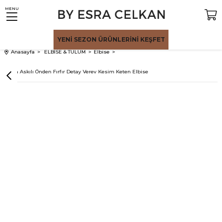
MENU
YENİ SEZON
ÜRÜNLERİNİ KEŞFET
Anasayfa
ELBİSE & TULUM
Elbise
Siyah Askılı Önden Fırfır Detay Verev Kesim Keten Elbise