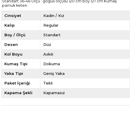
:Standart 36-46 Ölçü : göğüs ölçüsü 120 cm boy 127 cm Kumaş
:pamuk keten
Cinsiyet
Kadın / Kız
Kalıp
Regular
Boy / Ölçü
Standart
Desen
Düz
Kol Boyu
Askılı
Kumaş Tipi
Dokuma
Yaka Tipi
Geniş Yaka
Paket İçeriği
Tekli
Kapama Şekli
Kapamasız