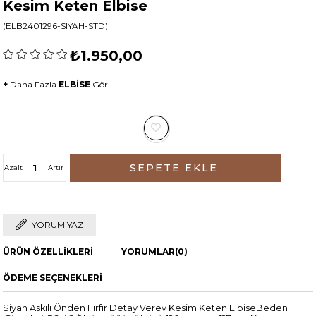
Kesim Keten Elbise
(ELB2401296-SIYAH-STD)
₺1.950,00
+
Daha Fazla
ELBİSE
Gör
Azalt
Artır
YORUM YAZ
ÜRÜN ÖZELLIKLERI
YORUMLAR
(0)
ÖDEME SEÇENEKLERI
Siyah Askılı Önden Fırfır Detay Verev Kesim Keten ElbiseBeden