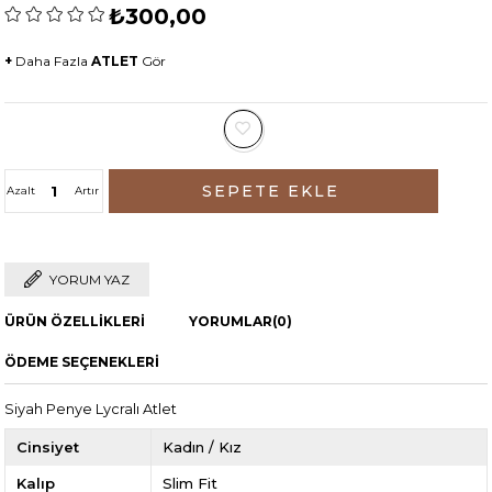
₺300,00
+
Daha Fazla
ATLET
Gör
Azalt
Artır
YORUM YAZ
ÜRÜN ÖZELLIKLERI
YORUMLAR
(0)
ÖDEME SEÇENEKLERI
Siyah Penye Lycralı Atlet
Cinsiyet
Kadın / Kız
Kalıp
Slim Fit