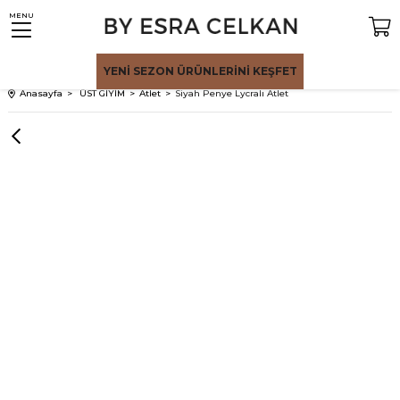
MENU
YENİ SEZON
ÜRÜNLERİNİ KEŞFET
Anasayfa
ÜST GİYİM
Atlet
Siyah Penye Lycralı Atlet