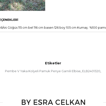
EÇENEKLERI
36/44 Göğüs 115 cm bel 116 cm basen 126 boy 105 cm Kumaş : %100 pamu
Etiketler
Pembe V Yaka Kolyeli Pamuk Penye Garnili Elbise
ELB2401320
,
,