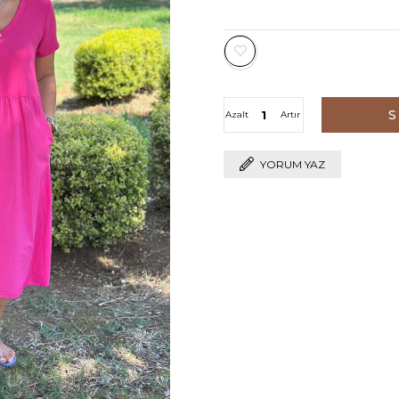
Azalt
Artır
YORUM YAZ