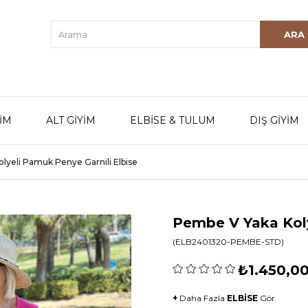
YİM
ALT GİYİM
ELBİSE & TULUM
DIŞ GİYİM
lyeli Pamuk Penye Garnili Elbise
Pembe V Yaka Koly
(ELB2401320-PEMBE-STD)
₺1.450,0
+
Daha Fazla
ELBİSE
Gör