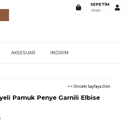
SEPETIM
Ürün
AKSESUAR
İNDİRİM
< < Önceki Sayfaya Dön
eli Pamuk Penye Garnili Elbise
0