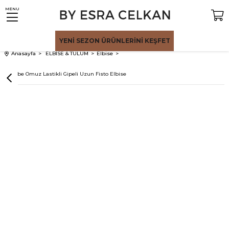
MENU
YENİ SEZON
ÜRÜNLERİNİ KEŞFET
Anasayfa
ELBİSE & TULUM
Elbise
Pembe Omuz Lastikli Gipeli Uzun Fisto Elbise