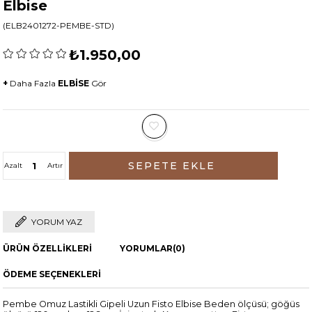
Elbise
(ELB2401272-PEMBE-STD)
₺1.950,00
+
Daha Fazla
ELBİSE
Gör
Azalt
Artır
YORUM YAZ
ÜRÜN ÖZELLIKLERI
YORUMLAR
(0)
ÖDEME SEÇENEKLERI
Pembe Omuz Lastikli Gipeli Uzun Fisto Elbise Beden ölçüsü; göğüs