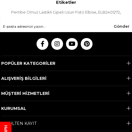
Etiketler
Pembe Omuz Lastikli Gipeli Uzun Fisto Elbise
ELB2401272
,
,
Gönder
POPÜLER KATEGORİLER
ALIŞVERİŞ BİLGİLERİ
MÜŞTERİ HİZMETLERİ
KURUMSAL
E-BÜLTEN KAYIT