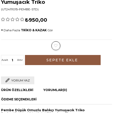
Yumuşacık Triko
(UT24111015-PEMBE-STD)
₺950,00
+
Daha Fazla
TRİKO & KAZAK
Gör
Azalt
Artır
YORUM YAZ
ÜRÜN ÖZELLIKLERI
YORUMLAR
(0)
ÖDEME SEÇENEKLERI
Pembe Düşük Omuzlu Balıkçı Yumuşacık Triko