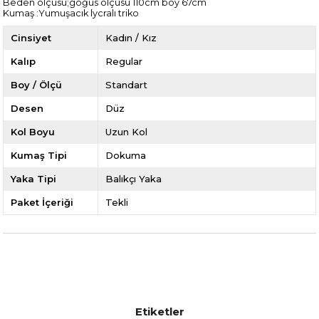
Beden ölçüsü;göğüs ölçüsü 110cm boy 67cm
Kumaş :Yumuşacık lycralı triko
Cinsiyet
Kadın / Kız
Kalıp
Regular
Boy / Ölçü
Standart
Desen
Düz
Kol Boyu
Uzun Kol
Kumaş Tipi
Dokuma
Yaka Tipi
Balıkçı Yaka
Paket İçeriği
Tekli
Etiketler