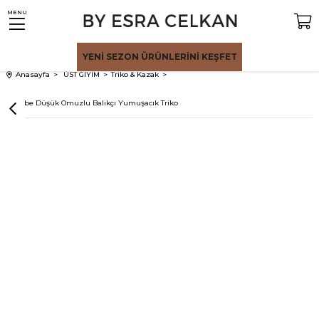
MENU
YENİ SEZON
ÜRÜNLERİNİ KEŞFET
Anasayfa
ÜST GİYİM
Triko & Kazak
Pembe Düşük Omuzlu Balıkçı Yumuşacık Triko