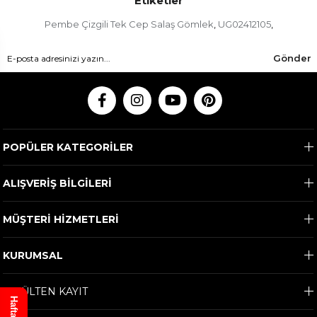
Etiketler
Pembe Çizgili Tek Cep Salaş Gömlek
UG02412105
,
,
Gönder
POPÜLER KATEGORİLER
ALIŞVERİŞ BİLGİLERİ
MÜŞTERİ HİZMETLERİ
KURUMSAL
E-BÜLTEN KAYIT