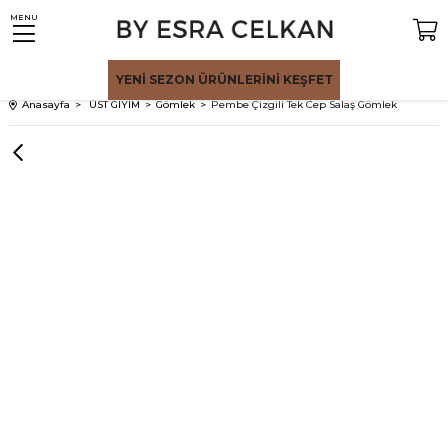
MENU
YENİ SEZON
ÜRÜNLERİNİ KEŞFET
Anasayfa
ÜST GİYİM
Gömlek
Pembe Çizgili Tek Cep Salaş Gömlek