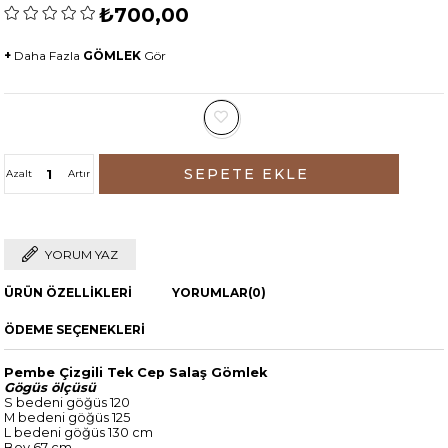
₺700,00
+
Daha Fazla
GÖMLEK
Gör
Azalt
Artır
YORUM YAZ
ÜRÜN ÖZELLIKLERI
YORUMLAR
(0)
ÖDEME SEÇENEKLERI
Pembe Çizgili Tek Cep Salaş Gömlek
Gögüs ölçüsü
S bedeni göğüs 120
M bedeni göğüs 125
L bedeni göğüs 130 cm
Boy 67 cm