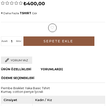
₺400,00
+
Daha Fazla
TSHIRT
Gör
Azalt
Artır
YORUM YAZ
ÜRÜN ÖZELLIKLERI
YORUMLAR
(0)
ÖDEME SEÇENEKLERI
Pembe Bisiklet Yaka Basic Tshirt
Kumaş :cotton penye lycralı
Cinsiyet
Kadın / Kız