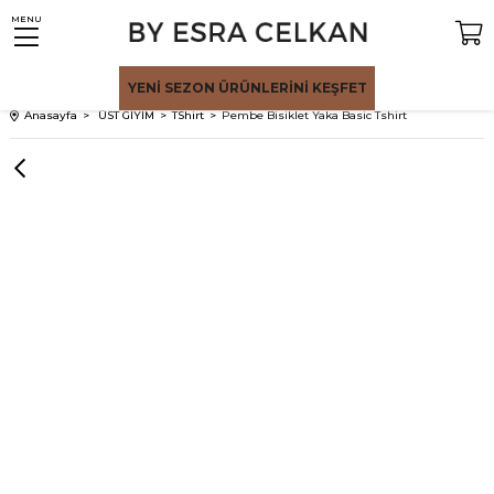
MENU
YENİ SEZON
ÜRÜNLERİNİ KEŞFET
Anasayfa
ÜST GİYİM
TShirt
Pembe Bisiklet Yaka Basic Tshirt