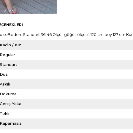
EÇENEKLERI
 ElbiseBeden :Standart 36-46 Ölçü : göğüs ölçüsü 120 cm boy 127 cm K
Kadın / Kız
Regular
Standart
Düz
Askılı
Dokuma
Geniş Yaka
Tekli
Kapamasız