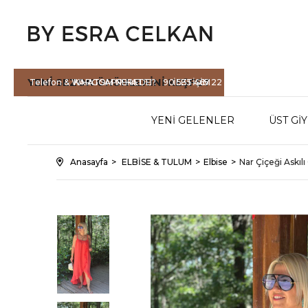
YENİ SEZON
ÜRÜNLERİNİ KEŞFET
Telefon & WHATSAPP HATTI :
KARGOM NEREDE?
90 535 465 22
İLETİŞİM
71
YENİ GELENLER
ÜST Gİ
Anasayfa
ELBİSE & TULUM
Elbise
Nar Çiçeği Askıl