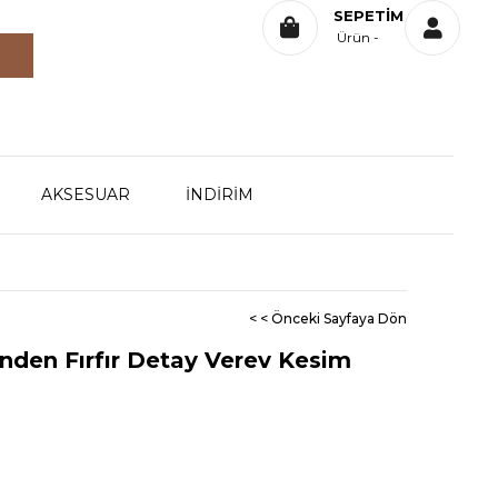
SEPETIM
Ürün
AKSESUAR
İNDİRİM
< < Önceki Sayfaya Dön
Önden Fırfır Detay Verev Kesim
0