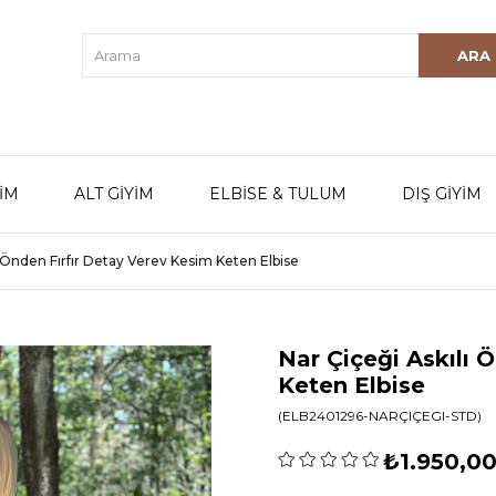
YİM
ALT GİYİM
ELBİSE & TULUM
DIŞ GİYİM
ı Önden Fırfır Detay Verev Kesim Keten Elbise
Nar Çiçeği Askılı 
Keten Elbise
(ELB2401296-NARÇIÇEGI-STD)
₺1.950,0