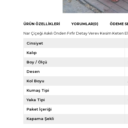
ÜRÜN ÖZELLIKLERI
YORUMLAR
(0)
ÖDEME S
Nar Çiçeği Askılı Önden Fırfır Detay Verev Kesim Keten
Cinsiyet
Kalıp
Boy / Ölçü
Desen
Kol Boyu
Kumaş Tipi
Yaka Tipi
Paket İçeriği
Kapama Şekli