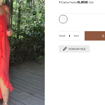
+
Daha Fazla
ELBİSE
Gör
Azalt
Artır
YORUM YAZ