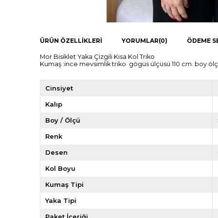
ÜRÜN ÖZELLIKLERI
YORUMLAR
(0)
ÖDEME S
Mor Bisiklet Yaka Çizgili Kısa Kol Triko
Kumaş :ince mevsimlik triko gögüs ülçüsü 110 cm. boy öl
Cinsiyet
Kalıp
Boy / Ölçü
Renk
Desen
Kol Boyu
Kumaş Tipi
Yaka Tipi
Paket İçeriği