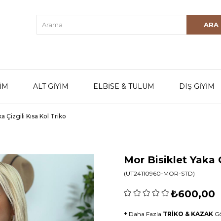
YİM
ALT GİYİM
ELBİSE & TULUM
DIŞ GİYİM
a Çizgili Kısa Kol Triko
Mor Bisiklet Yaka Ç
(UT24110960-MOR-STD)
₺600,00
+
Daha Fazla
TRİKO & KAZAK
G