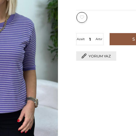
Azalt
Artır
YORUM YAZ