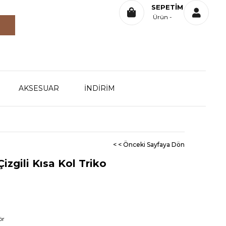
SEPETIM
Ürün
AKSESUAR
İNDİRİM
< < Önceki Sayfaya Dön
izgili Kısa Kol Triko
ör