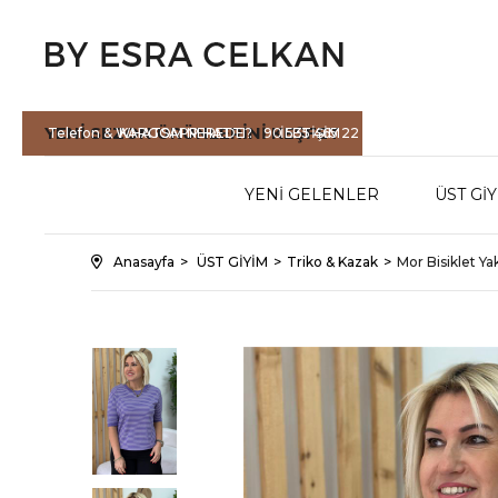
YENİ SEZON
ÜRÜNLERİNİ KEŞFET
Telefon & WHATSAPP HATTI :
KARGOM NEREDE?
90 535 465 22
İLETİŞİM
71
YENİ GELENLER
ÜST Gİ
Anasayfa
ÜST GİYİM
Triko & Kazak
Mor Bisiklet Yak