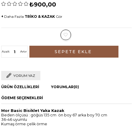
₺900,00
+
Daha Fazla
TRİKO & KAZAK
Gör
Azalt
Artır
YORUM YAZ
ÜRÜN ÖZELLIKLERI
YORUMLAR
(0)
ÖDEME SEÇENEKLERI
Mor Basic Bisiklet Yaka Kazak
Beden ölçüsü : göğüs 135 cm ön boy 67 arka boy 70 cm
36-46 uyumlu
Kumaş:örme çelik örme