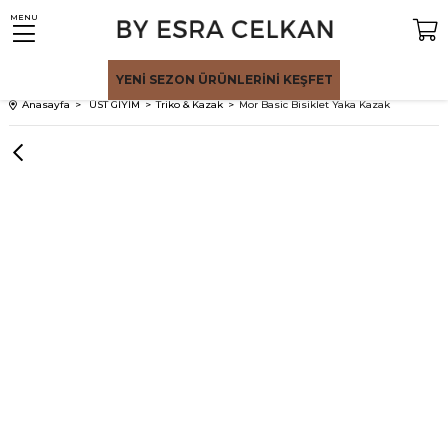
MENU
YENİ SEZON
ÜRÜNLERİNİ KEŞFET
Anasayfa
ÜST GİYİM
Triko & Kazak
Mor Basic Bisiklet Yaka Kazak