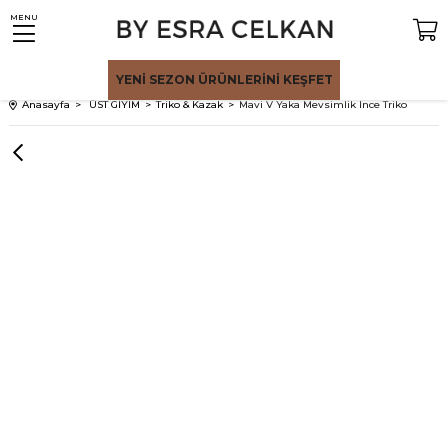
MENU
YENİ SEZON
ÜRÜNLERİNİ KEŞFET
Anasayfa
ÜST GİYİM
Triko & Kazak
Mavi V Yaka Mevsimlik İnce Triko