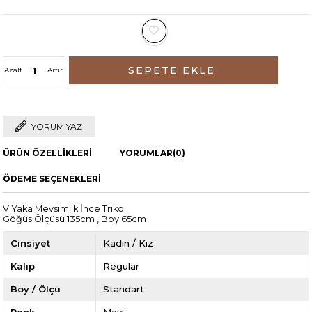
Azalt
Artır
YORUM YAZ
ÜRÜN ÖZELLIKLERI
YORUMLAR
(0)
ÖDEME SEÇENEKLERI
V Yaka Mevsimlik İnce Triko
Göğüs Ölçüsü 135cm , Boy 65cm
Cinsiyet
Kadın / Kız
Kalıp
Regular
Boy / Ölçü
Standart
Renk
Mavi