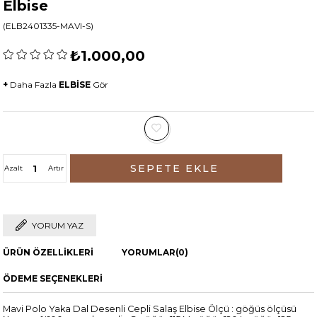
Elbise
(ELB2401335-MAVI-S)
₺1.000,00
+
Daha Fazla
ELBİSE
Gör
Azalt
Artır
YORUM YAZ
ÜRÜN ÖZELLIKLERI
YORUMLAR
(0)
ÖDEME SEÇENEKLERI
Mavi Polo Yaka Dal Desenli Cepli Salaş Elbise Ölçü : göğüs ölçüsü