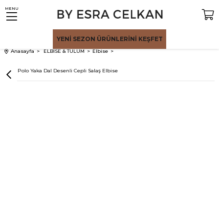
MENU
YENİ SEZON
ÜRÜNLERİNİ KEŞFET
Anasayfa
ELBİSE & TULUM
Elbise
Mavi Polo Yaka Dal Desenli Cepli Salaş Elbise