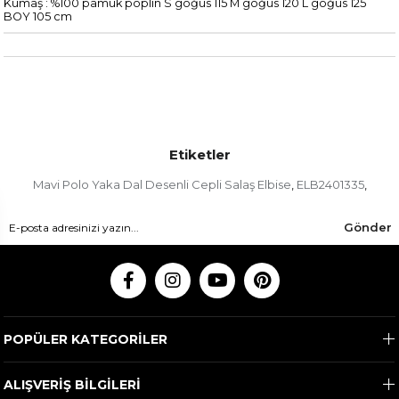
Kumaş : %100 pamuk poplin S göğüs 115 M göğüs 120 L göğüs 125
BOY 105 cm
Etiketler
Mavi Polo Yaka Dal Desenli Cepli Salaş Elbise
ELB2401335
,
,
Gönder
POPÜLER KATEGORİLER
ALIŞVERİŞ BİLGİLERİ