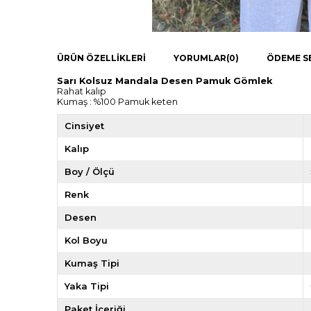
ÜRÜN ÖZELLIKLERI
YORUMLAR
(0)
ÖDEME S
Sarı Kolsuz Mandala Desen Pamuk Gömlek
Rahat kalıp
Kumaş : %100 Pamuk keten
Cinsiyet
Kalıp
Boy / Ölçü
Renk
Desen
Kol Boyu
Kumaş Tipi
Yaka Tipi
Paket İçeriği