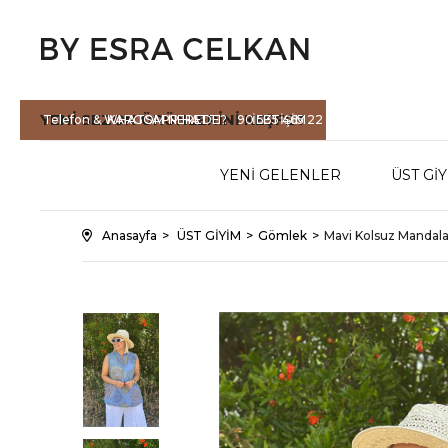
YENİ SEZON
ÜRÜNLERİNİ KEŞFET
Telefon & WHATSAPP HATTI :
KARGOM NEREDE?
90 535 465 22
İLETİŞİM
71
YENİ GELENLER
ÜST Gİ
Anasayfa
ÜST GİYİM
Gömlek
Mavi Kolsuz Manda