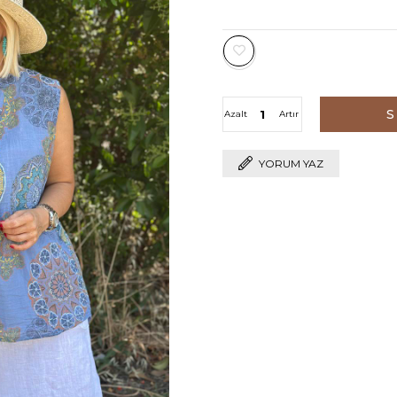
Azalt
Artır
YORUM YAZ