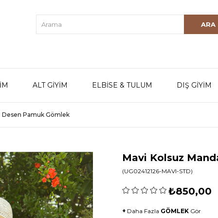
YİM
ALT GİYİM
ELBİSE & TULUM
DIŞ GİYİM
la Desen Pamuk Gömlek
Mavi Kolsuz Man
(UG02412126-MAVI-STD)
₺850,00
+
Daha Fazla
GÖMLEK
Gör