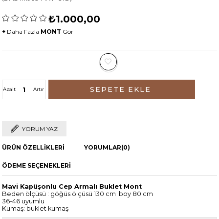
₺1.000,00
+
Daha Fazla
MONT
Gör
Azalt
Artır
YORUM YAZ
ÜRÜN ÖZELLIKLERI
YORUMLAR
(0)
ÖDEME SEÇENEKLERI
Mavi Kapüşonlu Cep Armalı Buklet Mont
Beden ölçüsü : göğüs ölçüsü 130 cm boy 80 cm
36-46 uyumlu
Kumaş: buklet kumaş