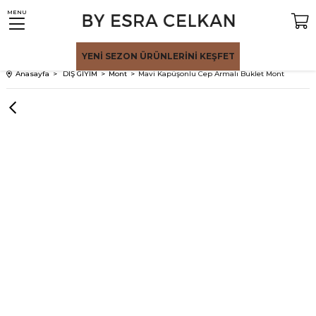
MENU
YENİ SEZON
ÜRÜNLERİNİ KEŞFET
Anasayfa
DIŞ GİYİM
Mont
Mavi Kapüşonlu Cep Armalı Buklet Mont