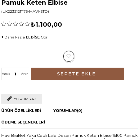
Pamuk Keten Elbise
(UK22321211175-MAVI-STD)
₺1.100,00
+
Daha Fazla
ELBİSE
Gör
Azalt
Artır
YORUM YAZ
ÜRÜN ÖZELLIKLERI
YORUMLAR
(0)
ÖDEME SEÇENEKLERI
Mavi Bisiklet Yaka Cepli Lale Desen Pamuk Keten Elbise %100 Pamuk