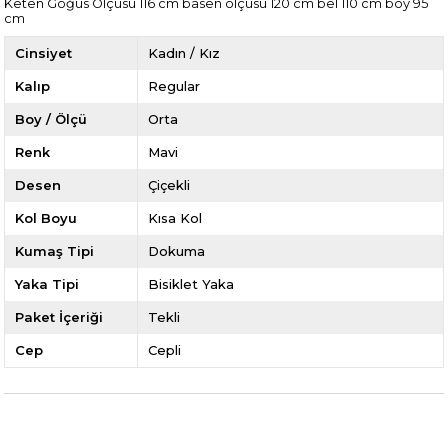
Keten Göğüs Ölçüsü 116 cm basen ölçüsü 120 cm bel 110 cm boy 95
cm
Cinsiyet
Kadın / Kız
Kalıp
Regular
Boy / Ölçü
Orta
Renk
Mavi
Desen
Çiçekli
Kol Boyu
Kısa Kol
Kumaş Tipi
Dokuma
Yaka Tipi
Bisiklet Yaka
Paket İçeriği
Tekli
Cep
Cepli