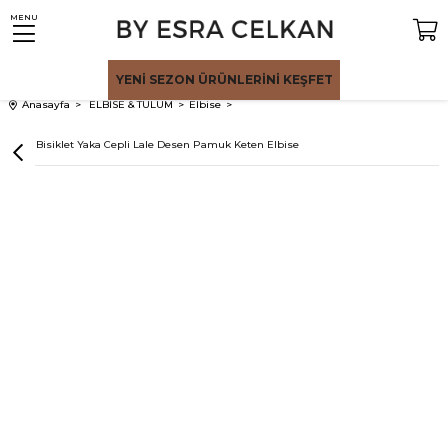
MENU
YENİ SEZON
ÜRÜNLERİNİ KEŞFET
Anasayfa
ELBİSE & TULUM
Elbise
Mavi Bisiklet Yaka Cepli Lale Desen Pamuk Keten Elbise