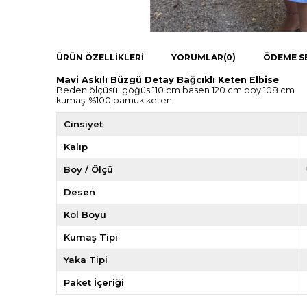
ÜRÜN ÖZELLIKLERI
YORUMLAR
(0)
ÖDEME S
Mavi Askılı Büzgü Detay Bağcıklı Keten Elbise
Beden ölçüsü: göğüs 110 cm basen 120 cm boy 108 cm
kumaş: %100 pamuk keten
Cinsiyet
Kalıp
Boy / Ölçü
Desen
Kol Boyu
Kumaş Tipi
Yaka Tipi
Paket İçeriği