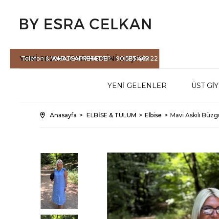
YENİ SEZON
ÜRÜNLERİNİ KEŞFET
Telefon & WHATSAPP HATTI :
KARGOM NEREDE?
90 535 465 22
İLETİŞİM
71
YENİ GELENLER
ÜST Gİ
Anasayfa
ELBİSE & TULUM
Elbise
Mavi Askılı Büzg