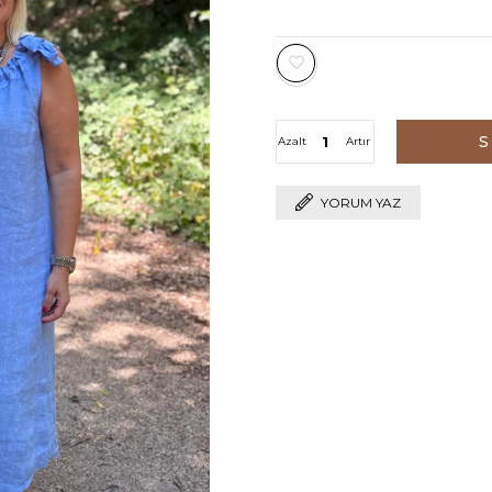
Azalt
Artır
YORUM YAZ