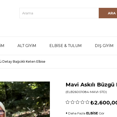
YİM
ALT GİYİM
ELBİSE & TULUM
DIŞ GİYİM
ü Detay Bağcıklı Keten Elbise
Mavi Askılı Büzgü 
(ELB26001084-MAVI-STD)
₺2.600,0
+
Daha Fazla
ELBİSE
Gör