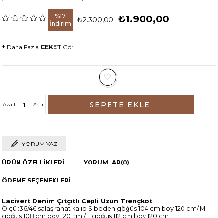
%
17
₺1.900,00
₺2.300,00
İndirim
+
Daha Fazla
CEKET
Gör
Azalt
Artır
YORUM YAZ
ÜRÜN ÖZELLIKLERI
YORUMLAR
(0)
ÖDEME SEÇENEKLERI
Lacivert Denim Çıtçıtlı Cepli Uzun Trençkot
Ölçü :36/46 salaş rahat kalıp S beden göğüs 104 cm boy 120 cm/ M
göğüs 108 cm boy 120 cm / L göğüs 112 cm boy 120 cm