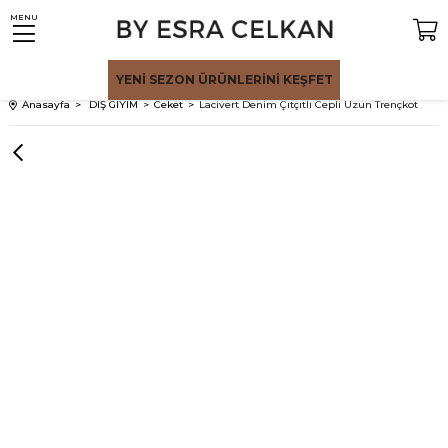
MENU
YENİ SEZON
ÜRÜNLERİNİ KEŞFET
Anasayfa
DIŞ GİYİM
Ceket
Lacivert Denim Çıtçıtlı Cepli Uzun Trençkot