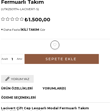
Fermuarlı Takım
(UTK2501174-LACIVERT-S)
₺1.500,00
+
Daha Fazla
İKİLİ TAKIM
Gör
Azalt
Artır
YORUM YAZ
ÜRÜN ÖZELLIKLERI
YORUMLAR
(0)
ÖDEME SEÇENEKLERI
Lacivert Çift Cep Leoparlı Modal Fermuarlı Takım