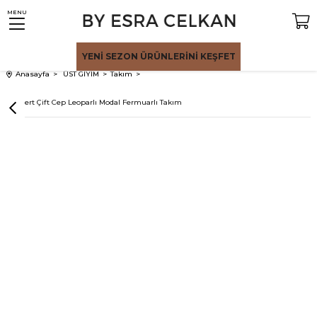
MENU
YENİ SEZON
ÜRÜNLERİNİ KEŞFET
Anasayfa
ÜST GİYİM
Takım
Lacivert Çift Cep Leoparlı Modal Fermuarlı Takım