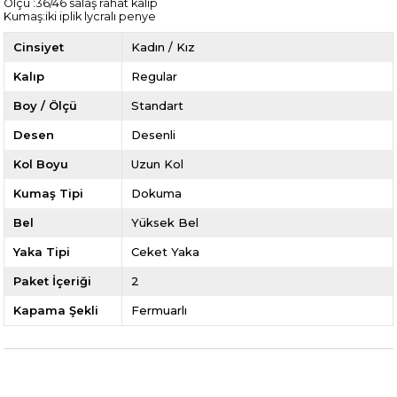
Ölçü :36/46 salaş rahat kalıp
Kumaş:iki iplik lycralı penye
Cinsiyet
Kadın / Kız
Kalıp
Regular
Boy / Ölçü
Standart
Desen
Desenli
Kol Boyu
Uzun Kol
Kumaş Tipi
Dokuma
Bel
Yüksek Bel
Yaka Tipi
Ceket Yaka
Paket İçeriği
2
Kapama Şekli
Fermuarlı