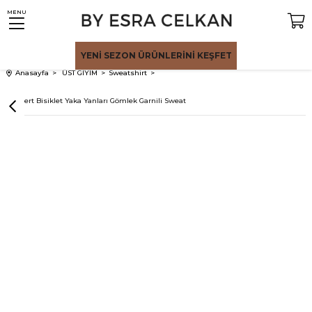
MENU
YENİ SEZON
ÜRÜNLERİNİ KEŞFET
Anasayfa
ÜST GİYİM
Sweatshirt
Lacivert Bisiklet Yaka Yanları Gömlek Garnili Sweat