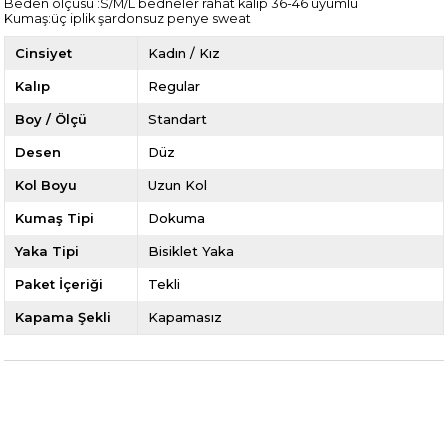
Beden ölçüsü :S/M/L bedneler rahat kalıp 36-46 uyumlu
Kumaş:üç iplik şardonsuz penye sweat
Cinsiyet
Kadın / Kız
Kalıp
Regular
Boy / Ölçü
Standart
Desen
Düz
Kol Boyu
Uzun Kol
Kumaş Tipi
Dokuma
Yaka Tipi
Bisiklet Yaka
Paket İçeriği
Tekli
Kapama Şekli
Kapamasız