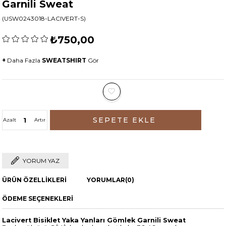
Garnili Sweat
(USW0243018-LACIVERT-S)
₺750,00
+
Daha Fazla
SWEATSHIRT
Gör
Azalt
Artır
YORUM YAZ
ÜRÜN ÖZELLIKLERI
YORUMLAR
(0)
ÖDEME SEÇENEKLERI
Lacivert Bisiklet Yaka Yanları Gömlek Garnili Sweat