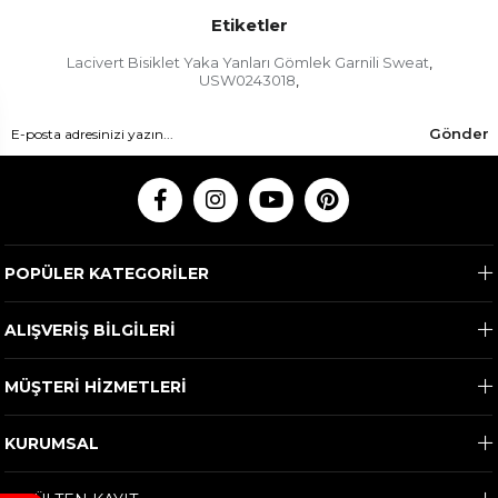
Etiketler
Lacivert Bisiklet Yaka Yanları Gömlek Garnili Sweat
,
USW0243018
,
Gönder
POPÜLER KATEGORİLER
ALIŞVERİŞ BİLGİLERİ
MÜŞTERİ HİZMETLERİ
KURUMSAL