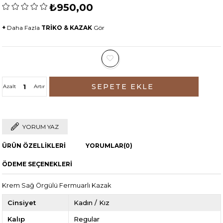
₺950,00
+
Daha Fazla
TRİKO & KAZAK
Gör
Azalt
Artır
YORUM YAZ
ÜRÜN ÖZELLIKLERI
YORUMLAR
(0)
ÖDEME SEÇENEKLERI
Krem Sağ Örgülü Fermuarlı Kazak
Cinsiyet
Kadın / Kız
Kalıp
Regular