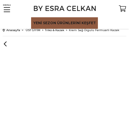
MENU
YENİ SEZON
ÜRÜNLERİNİ KEŞFET
Anasayfa
ÜST GİYİM
Triko & Kazak
Krem Sağ Örgülü Fermuarlı Kazak