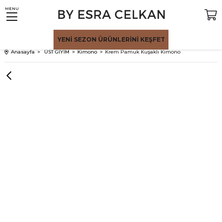
MENU
YENİ SEZON
ÜRÜNLERİNİ KEŞFET
Anasayfa
ÜST GİYİM
Kimono
Krem Pamuk Kuşaklı Kimono