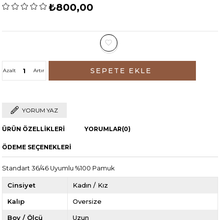
₺800,00
Azalt
Artır
YORUM YAZ
ÜRÜN ÖZELLIKLERI
YORUMLAR
(0)
ÖDEME SEÇENEKLERI
Standart 36/46 Uyumlu %100 Pamuk
Cinsiyet
Kadın / Kız
Kalıp
Oversize
Boy / Ölçü
Uzun