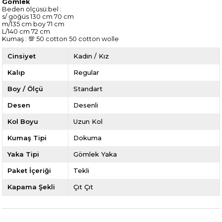
Gömlek
Beden ölçüsü:bel :
s/ göğüs 130 cm 70 cm
m/135 cm boy 71 cm
L/140 cm 72 cm
Kumaş : 💯 50 cotton 50 cotton wolle
Cinsiyet
Kadın / Kız
Kalıp
Regular
Boy / Ölçü
Standart
Desen
Desenli
Kol Boyu
Uzun Kol
Kumaş Tipi
Dokuma
Yaka Tipi
Gömlek Yaka
Paket İçeriği
Tekli
Kapama Şekli
Çıt Çıt