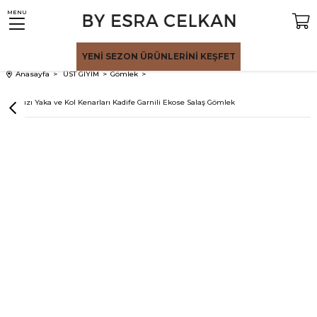
MENU
YENİ SEZON
ÜRÜNLERİNİ KEŞFET
Anasayfa
ÜST GİYİM
Gömlek
Kırmızı Yaka ve Kol Kenarları Kadife Garnili Ekose Salaş Gömlek