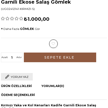
Garnili Ekose Salaş Gömlek
(UG02412141-KIRMIZI-S)
₺1.000,00
+
Daha Fazla
GÖMLEK
Gör
Azalt
Artır
YORUM YAZ
ÜRÜN ÖZELLIKLERI
YORUMLAR
(0)
ÖDEME SEÇENEKLERI
Kırmızı Yaka ve Kol Kenarları Kadife Garnili Ekose Salaş