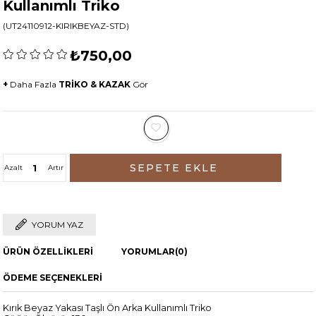
Kullanımlı Triko
(UT24110912-KIRIKBEYAZ-STD)
₺750,00
+
Daha Fazla
TRİKO & KAZAK
Gör
Azalt
Artır
YORUM YAZ
ÜRÜN ÖZELLIKLERI
YORUMLAR
(0)
ÖDEME SEÇENEKLERI
Kırık Beyaz Yakası Taşlı Ön Arka Kullanımlı Triko