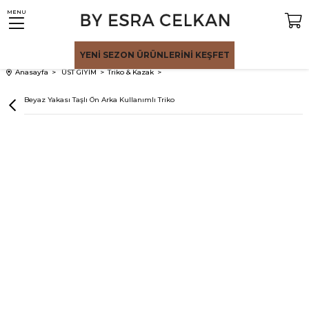
MENU
YENİ SEZON
ÜRÜNLERİNİ KEŞFET
Anasayfa
ÜST GİYİM
Triko & Kazak
Kırık Beyaz Yakası Taşlı Ön Arka Kullanımlı Triko