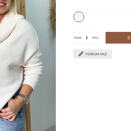
Azalt
Artır
YORUM YAZ