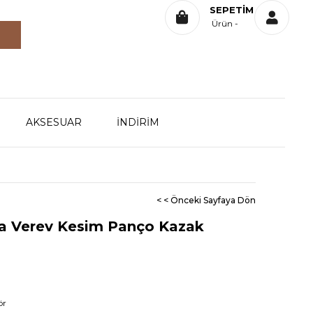
SEPETIM
Ürün
AKSESUAR
İNDİRİM
< < Önceki Sayfaya Dön
a Verev Kesim Panço Kazak
ör