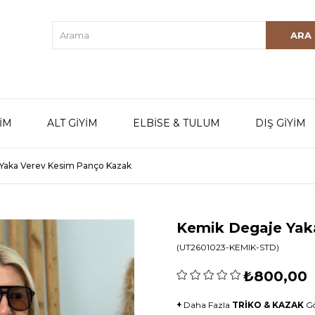
YİM
ALT GİYİM
ELBİSE & TULUM
DIŞ GİYİM
Yaka Verev Kesim Panço Kazak
Kemik Degaje Yak
(UT2601023-KEMIK-STD)
₺800,00
+
Daha Fazla
TRİKO & KAZAK
G