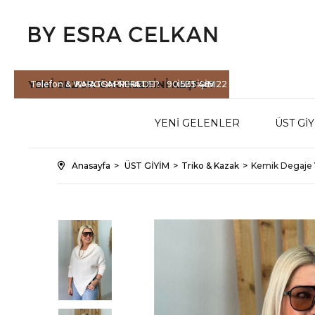
YENİ SEZON
ÜRÜNLERİNİ KEŞFET
Telefon & WHATSAPP HATTI :
KARGOM NEREDE?
90 535 465 22
İLETİŞİM
71
YENİ GELENLER
ÜST Gİ
Anasayfa
ÜST GİYİM
Triko & Kazak
Kemik Degaje 