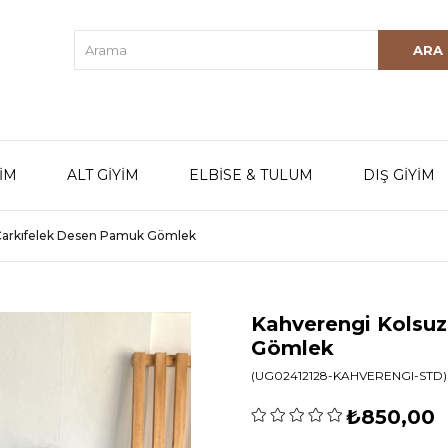
YİM
ALT GİYİM
ELBİSE & TULUM
DIŞ GİYİM
Çarkıfelek Desen Pamuk Gömlek
Kahverengi Kolsu
Gömlek
(UG02412128-KAHVERENGI-STD)
₺850,00