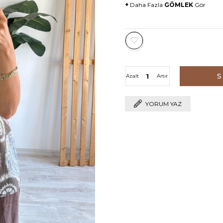
+
Daha Fazla
GÖMLEK
Gör
Azalt
Artır
YORUM YAZ