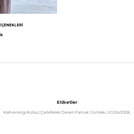
EÇENEKLERI
ek
Etiketler
Kahverengi Kolsuz Çarkıfelek Desen Pamuk Gömlek
UG02412128
,
,