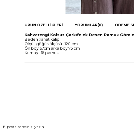
ÜRÜN ÖZELLIKLERI
YORUMLAR
(0)
ÖDEME S
Kahverengi Kolsuz Çarkıfelek Desen Pamuk Göml
Beden :rahat kalıp
Ölçü : göğüs ölçüsü : 120 cm
Ön boy 67cm arka boy 75 cm
Kumaş : 💯 pamuk