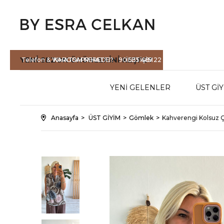
YENİ SEZON
ÜRÜNLERİNİ KEŞFET
Telefon & WHATSAPP HATTI :
KARGOM NEREDE?
90 535 465 22
İLETİŞİM
71
YENİ GELENLER
ÜST Gİ
Anasayfa
ÜST GİYİM
Gömlek
Kahverengi Kolsuz 