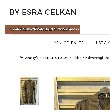
YENİ SEZON
ÜRÜNLERİNİ KEŞFET
Telefon & WHATSAPP HATTI :
KARGOM NEREDE?
90 535 465 22
İLETİŞİM
71
YENİ GELENLER
ÜST Gİ
Anasayfa
ELBİSE & TULUM
Elbise
Kahverengi İtha