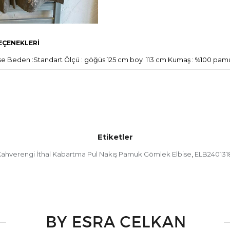
EÇENEKLERI
e Beden :Standart Ölçü : göğüs 125 cm boy 113 cm Kumaş : %100 pamu
Etiketler
ahverengi İthal Kabartma Pul Nakış Pamuk Gömlek Elbise
ELB240131
,