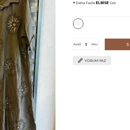
+
Daha Fazla
ELBİSE
Gör
Azalt
Artır
YORUM YAZ