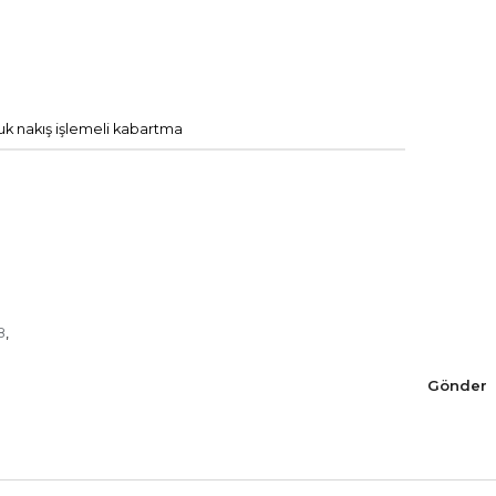
k nakış işlemeli kabartma
8
,
Gönder