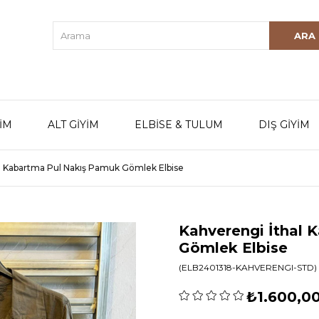
YİM
ALT GİYİM
ELBİSE & TULUM
DIŞ GİYİM
l Kabartma Pul Nakış Pamuk Gömlek Elbise
Kahverengi İthal 
Gömlek Elbise
(ELB2401318-KAHVERENGI-STD)
₺1.600,0