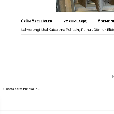
ÜRÜN ÖZELLIKLERI
YORUMLAR
(0)
ÖDEME S
Kahverengi İthal Kabartma Pul Nakış Pamuk Gömlek Elbis
K