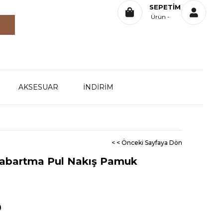
SEPETIM
Ürün
AKSESUAR
İNDİRİM
< < Önceki Sayfaya Dön
Kabartma Pul Nakış Pamuk
0