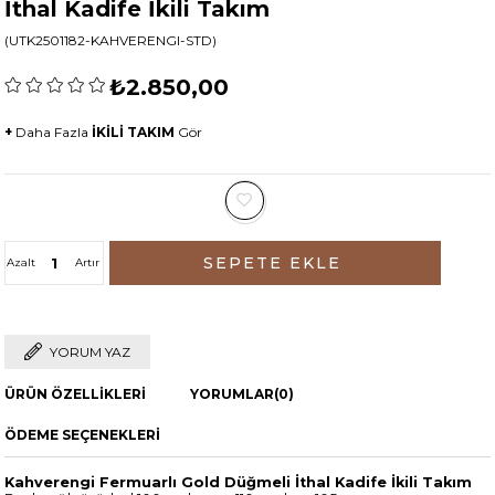
İthal Kadife İkili Takım
(UTK2501182-KAHVERENGI-STD)
₺2.850,00
+
Daha Fazla
İKİLİ TAKIM
Gör
Azalt
Artır
YORUM YAZ
ÜRÜN ÖZELLIKLERI
YORUMLAR
(0)
ÖDEME SEÇENEKLERI
Kahverengi Fermuarlı Gold Düğmeli İthal Kadife İkili Takım