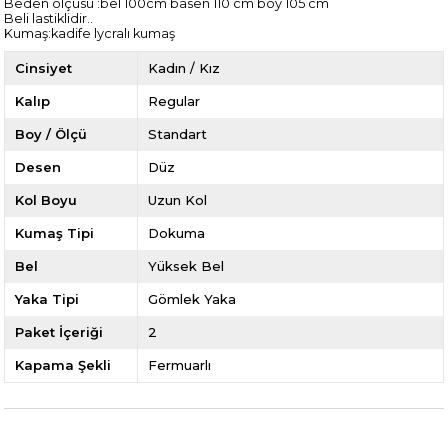
Beden ölçüsü :bel 100cm basen 110 cm boy 105 cm
Beli lastiklidir..
Kumaş:kadife lycralı kumaş
Cinsiyet
Kadın / Kız
Kalıp
Regular
Boy / Ölçü
Standart
Desen
Düz
Kol Boyu
Uzun Kol
Kumaş Tipi
Dokuma
Bel
Yüksek Bel
Yaka Tipi
Gömlek Yaka
Paket İçeriği
2
Kapama Şekli
Fermuarlı