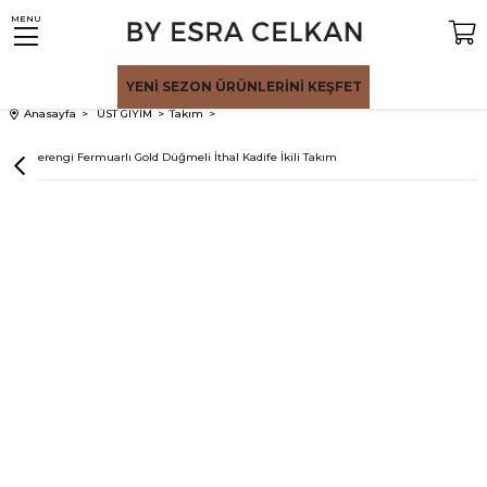
MENU
YENİ SEZON
ÜRÜNLERİNİ KEŞFET
Anasayfa
ÜST GİYİM
Takım
Kahverengi Fermuarlı Gold Düğmeli İthal Kadife İkili Takım