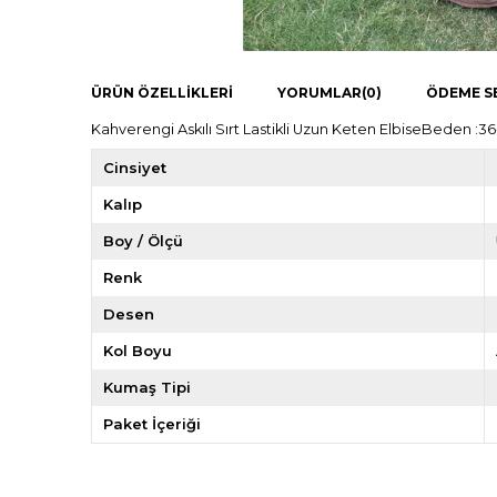
ÜRÜN ÖZELLIKLERI
YORUMLAR
(0)
ÖDEME S
Kahverengi Askılı Sırt Lastikli Uzun Keten ElbiseBeden :3
Cinsiyet
Kalıp
Boy / Ölçü
Renk
Desen
Kol Boyu
Kumaş Tipi
Paket İçeriği