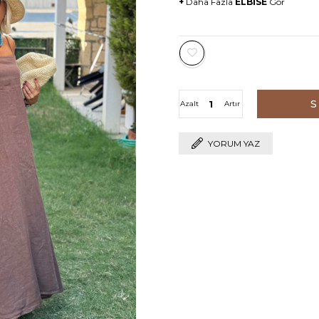
+
Daha Fazla
ELBİSE
Gör
Azalt
Artır
YORUM YAZ