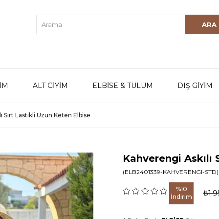
YİM
ALT GİYİM
ELBİSE & TULUM
DIŞ GİYİM
 Sırt Lastikli Uzun Keten Elbise
Kahverengi Askılı S
(ELB2401339-KAHVERENGI-STD)
%
10
₺1.9
İndirim