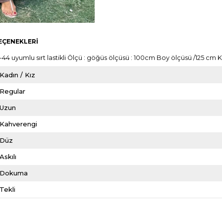
EÇENEKLERI
6-44 uyumlu sırt lastikli Ölçü : göğüs ölçüsü : 100cm Boy ölçüsü /125 c
Kadın / Kız
Regular
Uzun
Kahverengi
Düz
Askılı
Dokuma
Tekli