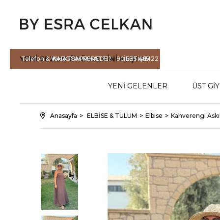
YENİ SEZON
ÜRÜNLERİNİ KEŞFET
Telefon & WHATSAPP HATTI :
KARGOM NEREDE?
90 535 465 22
İLETİŞİM
71
YENİ GELENLER
ÜST Gİ
Anasayfa
ELBİSE & TULUM
Elbise
Kahverengi Askılı