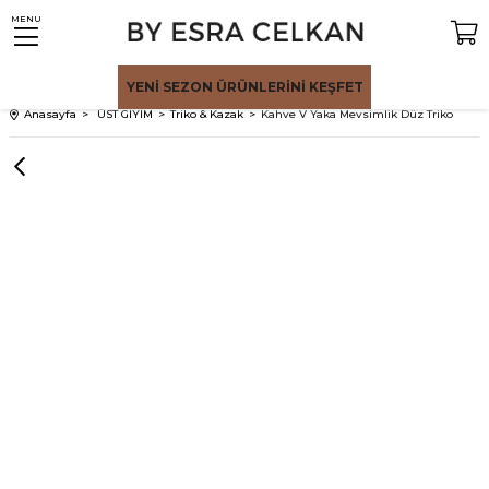
MENU
YENİ SEZON
ÜRÜNLERİNİ KEŞFET
Anasayfa
ÜST GİYİM
Triko & Kazak
Kahve V Yaka Mevsimlik Düz Triko