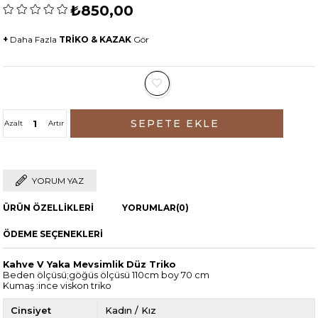
₺850,00
+
Daha Fazla
TRİKO & KAZAK
Gör
Azalt
Artır
YORUM YAZ
ÜRÜN ÖZELLIKLERI
YORUMLAR
(0)
ÖDEME SEÇENEKLERI
Kahve V Yaka Mevsimlik Düz Triko
Beden ölçüsü;göğüs ölçüsü 110cm boy 70 cm
Kumaş :ince viskon triko
Cinsiyet
Kadın / Kız