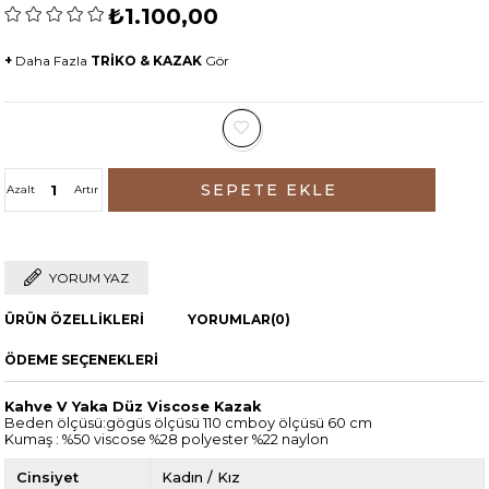
₺1.100,00
+
Daha Fazla
TRİKO & KAZAK
Gör
Azalt
Artır
YORUM YAZ
ÜRÜN ÖZELLIKLERI
YORUMLAR
(0)
ÖDEME SEÇENEKLERI
Kahve V Yaka Düz Viscose Kazak
Beden ölçüsü:gögüs ölçüsü 110 cmboy ölçüsü 60 cm
Kumaş : %50 viscose %28 polyester %22 naylon
Cinsiyet
Kadın / Kız