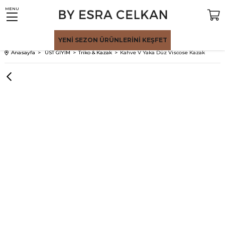
MENU
YENİ SEZON
ÜRÜNLERİNİ KEŞFET
Anasayfa
ÜST GİYİM
Triko & Kazak
Kahve V Yaka Düz Viscose Kazak