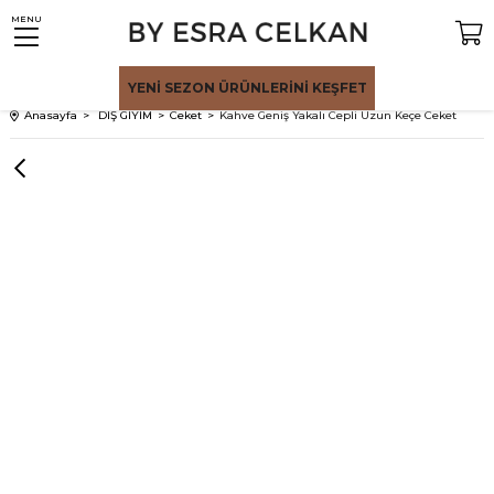
MENU
YENİ SEZON
ÜRÜNLERİNİ KEŞFET
Anasayfa
DIŞ GİYİM
Ceket
Kahve Geniş Yakalı Cepli Uzun Keçe Ceket