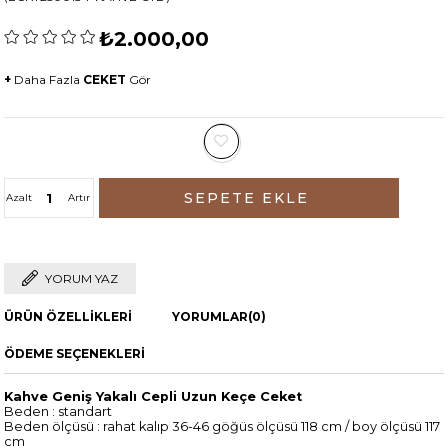
₺2.000,00
+
Daha Fazla
CEKET
Gör
Azalt
Artır
YORUM YAZ
ÜRÜN ÖZELLIKLERI
YORUMLAR
(0)
ÖDEME SEÇENEKLERI
Kahve Geniş Yakalı Cepli Uzun Keçe Ceket
Beden : standart
Beden ölçüsü : rahat kalıp 36-46 göğüs ölçüsü 118 cm / boy ölçüsü 117
cm